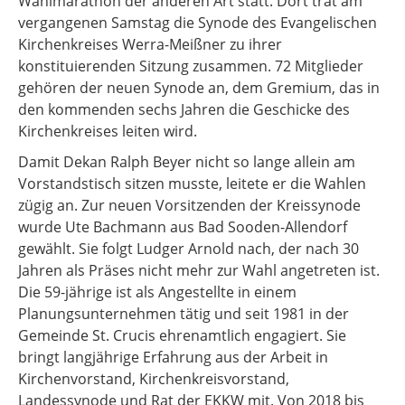
Wahlmarathon der anderen Art statt. Dort trat am
vergangenen Samstag die Synode des Evangelischen
Kirchenkreises Werra-Meißner zu ihrer
konstituierenden Sitzung zusammen. 72 Mitglieder
gehören der neuen Synode an, dem Gremium, das in
den kommenden sechs Jahren die Geschicke des
Kirchenkreises leiten wird.
Damit Dekan Ralph Beyer nicht so lange allein am
Vorstandstisch sitzen musste, leitete er die Wahlen
zügig an. Zur neuen Vorsitzenden der Kreissynode
wurde Ute Bachmann aus Bad Sooden-Allendorf
gewählt. Sie folgt Ludger Arnold nach, der nach 30
Jahren als Präses nicht mehr zur Wahl angetreten ist.
Die 59-jährige ist als Angestellte in einem
Planungsunternehmen tätig und seit 1981 in der
Gemeinde St. Crucis ehrenamtlich engagiert. Sie
bringt langjährige Erfahrung aus der Arbeit in
Kirchenvorstand, Kirchenkreisvorstand,
Landessynode und Rat der EKKW mit. Von 2018 bis