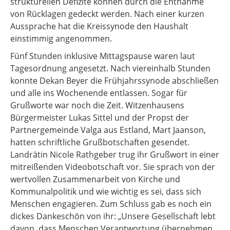
strukturellen Defizite können durch die Entnahme
von Rücklagen gedeckt werden. Nach einer kurzen
Aussprache hat die Kreissynode den Haushalt
einstimmig angenommen.
Fünf Stunden inklusive Mittagspause waren laut
Tagesordnung angesetzt. Nach viereinhalb Stunden
konnte Dekan Beyer die Frühjahrssynode abschließen
und alle ins Wochenende entlassen. Sogar für
Grußworte war noch die Zeit. Witzenhausens
Bürgermeister Lukas Sittel und der Propst der
Partnergemeinde Valga aus Estland, Mart Jaanson,
hatten schriftliche Grußbotschaften gesendet.
Landrätin Nicole Rathgeber trug ihr Grußwort in einer
mitreißenden Videobotschaft vor. Sie sprach von der
wertvollen Zusammenarbeit von Kirche und
Kommunalpolitik und wie wichtig es sei, dass sich
Menschen engagieren. Zum Schluss gab es noch ein
dickes Dankeschön von ihr: „Unsere Gesellschaft lebt
davon, dass Menschen Verantwortung übernehmen