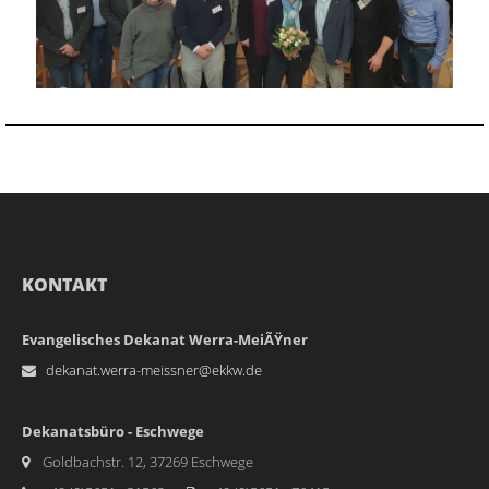
KONTAKT
Evangelisches Dekanat Werra-MeiÃŸner
dekanat.werra-meissner@ekkw.de
Dekanatsbüro - Eschwege
Goldbachstr. 12, 37269 Eschwege