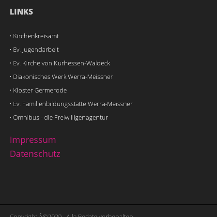
LINKS
·
Kirchenkreisamt
·
Ev. Jugendarbeit
·
Ev. Kirche von Kurhessen-Waldeck
·
Diakonisches Werk Werra-Meissner
·
Kloster Germerode
·
Ev. Familienbildungsstätte Werra-Meissner
·
Omnibus - die Freiwilligenagentur
Impressum
Datenschutz
Copyright Â©2020 - Alle Rechte vorbehalten