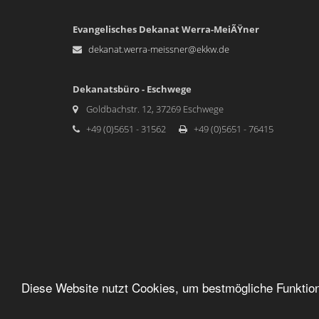
Evangelisches Dekanat Werra-MeiÃŸner
dekanat.werra-meissner@ekkw.de
Dekanatsbüro - Eschwege
Goldbachstr. 12, 37269 Eschwege
+49 (0)5651 - 31562
+49 (0)5651 - 76415
Diese Website nutzt Cookies, um bestmögliche Funktion
Copyright Â©2020 - Alle Rechte vorbehalten