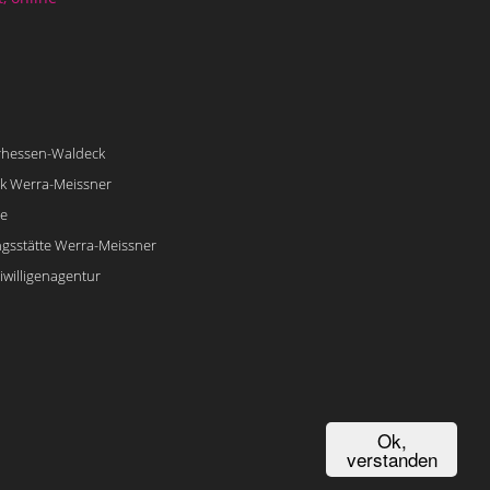
urhessen-Waldeck
k Werra-Meissner
e
ngsstätte Werra-Meissner
iwilligenagentur
Ok,
verstanden
Designed by
WEB leo