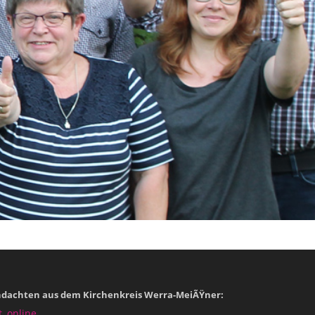
dachten aus dem Kirchenkreis Werra-MeiÃŸner:
, online