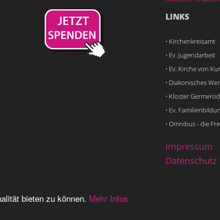
LINKS
·
Kirchenkreisamt
·
Ev. Jugendarbeit
·
Ev. Kirche von K
·
Diakonisches Wer
·
Kloster Germerod
·
Ev. Familienbildu
·
Omnibus - die Fre
Impressum
Datenschutz
alität bieten zu können.
Mehr Infos